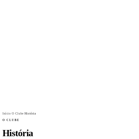
O Clube
Instalações
Notícias
Eventos
Náutica
Contato
Início
/
O Clube
/
História
O CLUBE
História