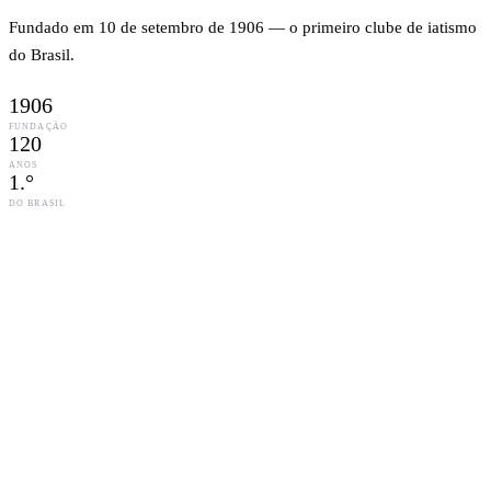
Fundado em 10 de setembro de 1906 — o primeiro clube de iatismo
do Brasil.
1906
FUNDAÇÃO
120
ANOS
1.°
DO BRASIL
“
Está cheia de altos e baixos, mas de uma coisa estamos
certos, tudo mudou: homens, barcos, aspectos do
clube. Contudo, o grande amor pela vida marítima
permanece inalterável. Na história do primeiro clube
de vela no Brasil, notaremos sempre que o mar está em